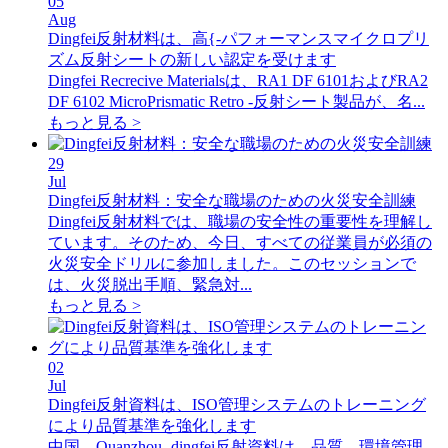
05
Aug
Dingfei反射材料は、高{-パフォーマンスマイクロプリ
ズム反射シートの新しい認定を受けます
Dingfei Recrecive Materialsは、RA1 DF 6101およびRA2
DF 6102 MicroPrismatic Retro -反射シート製品が、名...
もっと見る >
29
Jul
Dingfei反射材料：安全な職場のための火災安全訓練
Dingfei反射材料では、職場の安全性の重要性を理解し
ています。そのため、今日、すべての従業員が必須の
火災安全ドリルに参加しました。このセッションで
は、火災脱出手順、緊急対...
もっと見る >
02
Jul
Dingfei反射資料は、ISO管理システムのトレーニング
により品質基準を強化します
中国、Quanzhou -dingfei反射資料は、品質、環境管理、