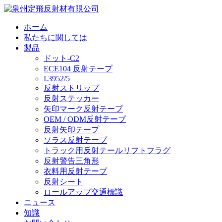
ホーム
私たちに関しては
製品
ドット-C2
ECE104 反射テープ
I.3952/5
反射ストリップ
反射ステッカー
矢印マーク反射テープ
OEM / ODM反射テープ
反射矢印テープ
ソラス反射テープ
トラック用反射テールリフトフラグ
反射警告三角形
衣料用反射テープ
反射シート
ロールアップ交通標識
ニュース
知識