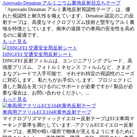
Aprovado Denatran アルミニウム裏地反射目立ちテープ
「Aprovado Denatran アルミ裏地反射視認性テープ」は、優
れた視認性と耐久性を備えています。Denatran 認定のこの反
射テープは、高度なマイクロプリズム技術と堅牢なアルミ裏
地を特徴としています。南米の道路での車両の安全性を高め
るのに最適です。
もっと見る
DINGFEI 交通安全用反射シート
DINGFEI 反射フィルムは、エンジニアリング グレード、高
強度プリズム、フォトルミネセンス フィルムなど、さまざ
まなグレードで入手可能で、それぞれ特定の視認性のニーズ
に対応します。 私たちがお手伝いします。 プロジェクトに
適した製品を見つけるのにサポートが必要ですか? 製品が必
要な場合は、お問い合わせください。...
もっと見る
車両用アクリルECE104R黄色反射テープ
マイクロプリズマティックイエロー反射テープはECE車両マ
ーキング基準を満たしています. -アクリルECEイエロー反射
テープは、夜間や暗い場所で物体が見えるようにするために