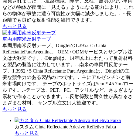
開発されました。. -道路標識、障壁、支柱、照明のない車両
などの物体が夜間に「見える」ようになる能力により、これ
らの物体が事故に遭う可能性が大幅に減少しました。. ・長
距離でも良好な反射性能を維持できます。
もっと見る
車両用南米反射テープ
車両用南米反射テープ、Dingfeiの1.3952 / 5 Cinta
ReflectanteParaArgentina。 OEM / ODMサービスとサンプル注
文は大歓迎です。. -Dingfeiは、14年以上にわたって反射材料
と製品の製造に注力しています。. -南米の車両用反射テー
プ、1.3952 / 5 Cinta Reflectante Para Argentinaは、Dingfeiの主
要な競争力のある製品の1つです。. -主にアルゼンチンと南
米市場向けです。 テープのホットサイズは5cm * 45.7m /ロー
ルです。. -テープは、PET、PC、アクリルなど、さまざまな
素材で作ることができます。. -反射係数と耐久性が異なるさ
まざまな材料。 サンプル注文は大歓迎です。
もっと見る
カスタム Cinta Reflectante Adesivo Refletivo Faixa
もっと見る