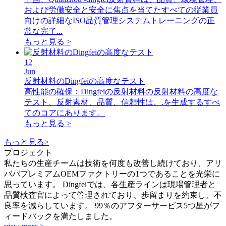
および労働安全と安全に焦点を当てたすべての従業員
向けの詳細なISO品質管理システムトレーニングの正
常な完了...
もっと見る >
12
Jun
反射材料のDingfeiの高度なテスト
高性能の確保：Dingfeiの反射材料の反射材料の高度な
テスト、反射素材、品質、信頼性は、.を生成するすべ
てのコアにあります。
もっと見る >
もっと見る>
プロジェクト
私たちの生産チームは技術を何度も改善し続けており、アリ
ババプレミアムOEMファクトリーの1つであることを光栄に
思っています。 Dingfeiでは、各生産ラインは現場管理者と
品質検査官によって管理されており、歩留まりを約束し、不
良率を減らしています。 99％のアフターサービス5つ星がフ
ィードバックを満たしました。