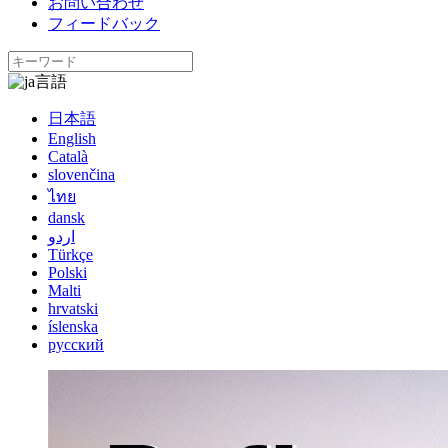
お問い合わせ
フィードバック
言語
日本語
English
Català
slovenčina
ไทย
dansk
اردو
Türkçe
Polski
Malti
hrvatski
íslenska
русский