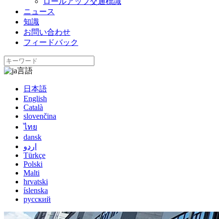
ロールアップ交通標識
ニュース
知識
お問い合わせ
フィードバック
言語
日本語
English
Català
slovenčina
ไทย
dansk
اردو
Türkçe
Polski
Malti
hrvatski
íslenska
русский