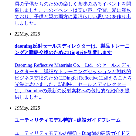
員の子供たちのための楽しく意味のあるイベントを開
催しました。このイベントは笑い声、学習、愛に満ち
ており、子供と親の両方に素晴らしい思い出を作り出
しました。
22
May, 2025
daoming反射セールスディレクターは、製品トレーニ
ングと戦略交換のためにDingfeiを訪問します
Daoming Reflective Materials Co.、Ltd。のセールスディ
レクターを、詳細なトレーニングセッションと戦略的
ビジネス交換のためにDingfei Reflectiveに迎えることを
光栄に思いました。訪問中、セールスディレクター
は、Daomingの最新の反射素材への包括的な紹介を提
供しました...
19
May, 2025
ユーティリティモデル特許 - 建設ガイドフレーム
ユーティリティモデルの特許 - Dingfeiの建設ガイドフ