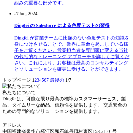
組みの重要な部分です。
21
Jun, 2024
Dingfei の Salesforce による色度テストの習得
Dingfei が営業チームに比類のない色度テストの知識を
身につけさせることで、業界に革命を起こしている様
子をご覧ください。営業担当者を専門家に変える当社
の包括的なトレーニング アプローチを詳しくご覧くだ
さい。これにより、お客様は最高のコンサルティング
とソリューションを確実に受けることができます。
トップページ
1
2
3
4
5
6
7
最後の
1/7
私たちについて
Dingfeiは、可能な限り最高の標準カスタマーサービス、製
品、タイムリーな納品、信頼性を提供します。 交通安全の
ための専門的なソリューションを提供します。
アドレス
中国福建省泉州市羅江区和石鎮丹頂村東区158-21-01号