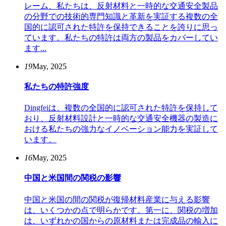
レーム、私たちは、反射材料と一時的な交通安全製品
の分野での技術的専門知識と革新を実証する複数の全
国的に認可された特許を保持できることを誇りに思っ
ています。私たちの特許は両方の製品をカバーしてい
ます...
19
May, 2025
私たちの特許強度
Dingfeiは、複数の全国的に認可された特許を保持して
おり、反射材料設計と一時的な交通安全機器の製造に
おける私たちの強力なイノベーション能力を実証して
います。
16
May, 2025
中国と米国間の関税の影響
中国と米国の間の関税が復帰材料産業に与える影響
は、いくつかの点で明らかです。第一に、関税の増加
は、いずれかの国からの原材料または完成品の輸入に