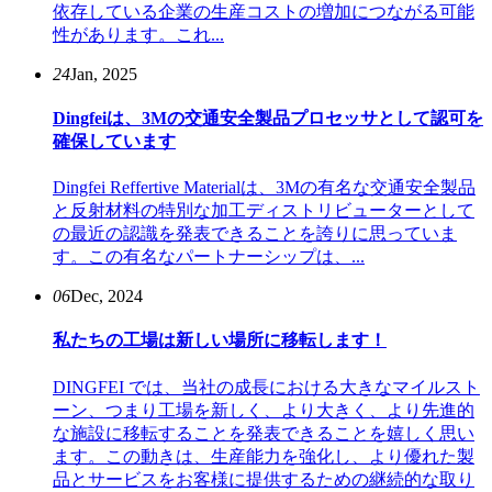
依存している企業の生産コストの増加につながる可能
性があります。これ...
24
Jan, 2025
Dingfeiは、3Mの交通安全製品プロセッサとして認可を
確保しています
Dingfei Reffertive Materialは、3Mの有名な交通安全製品
と反射材料の特別な加工ディストリビューターとして
の最近の認識を発表できることを誇りに思っていま
す。この有名なパートナーシップは、...
06
Dec, 2024
私たちの工場は新しい場所に移転します！
DINGFEI では、当社の成長における大きなマイルスト
ーン、つまり工場を新しく、より大きく、より先進的
な施設に移転することを発表できることを嬉しく思い
ます。この動きは、生産能力を強化し、より優れた製
品とサービスをお客様に提供するための継続的な取り