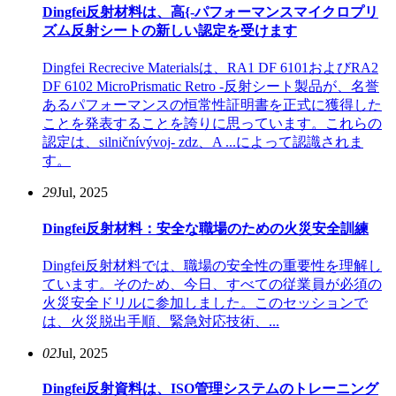
Dingfei反射材料は、高{-パフォーマンスマイクロプリ
ズム反射シートの新しい認定を受けます
Dingfei Recrecive Materialsは、RA1 DF 6101およびRA2
DF 6102 MicroPrismatic Retro -反射シート製品が、名誉
あるパフォーマンスの恒常性証明書を正式に獲得した
ことを発表することを誇りに思っています。これらの
認定は、silničnívývoj- zdz、A ...によって認識されま
す。
29
Jul, 2025
Dingfei反射材料：安全な職場のための火災安全訓練
Dingfei反射材料では、職場の安全性の重要性を理解し
ています。そのため、今日、すべての従業員が必須の
火災安全ドリルに参加しました。このセッションで
は、火災脱出手順、緊急対応技術、...
02
Jul, 2025
Dingfei反射資料は、ISO管理システムのトレーニング