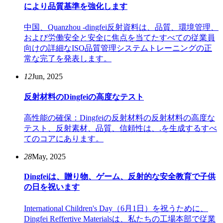
により品質基準を強化します
中国、Quanzhou -dingfei反射資料は、品質、環境管理、
および労働安全と安全に焦点を当てたすべての従業員
向けの詳細なISO品質管理システムトレーニングの正
常な完了を発表します。
12
Jun, 2025
反射材料のDingfeiの高度なテスト
高性能の確保：Dingfeiの反射材料の反射材料の高度な
テスト、反射素材、品質、信頼性は、.を生成するすべ
てのコアにあります。
28
May, 2025
Dingfeiは、贈り物、ゲーム、反射的な安全教育で子供
の日を祝います
International Children's Day（6月1日）を祝うために、
Dingfei Reffertive Materialsは、私たちの工場本部で従業